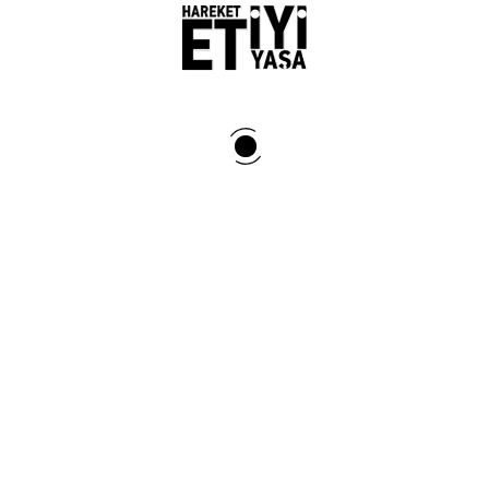
İYİ YAŞAM SÖZCÜLERİMİZİ
DAHA YAKINDAN TAKİP EDİP
MOTİVE OLUN!